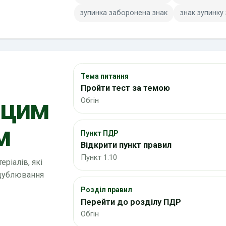
зупинка заборонена знак
знак зупинку
Тема питання
Пройти тест за темою
 цим
Обгін
м
Пункт ПДР
Відкрити пункт правил
Пункт 1.10
ріалів, які
 дублювання
Розділ правил
Перейти до розділу ПДР
Обгін