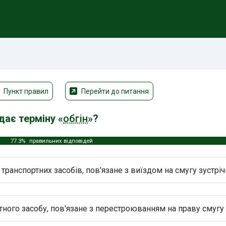
Пункт правил
Перейти до питання
дає терміну «
обгін
»?
77.3%
правильних відповідей
ранспортних засобів, пов'язане з виїздом на смугу зустріч
ого засобу, пов'язане з перестроюванням на праву смугу 