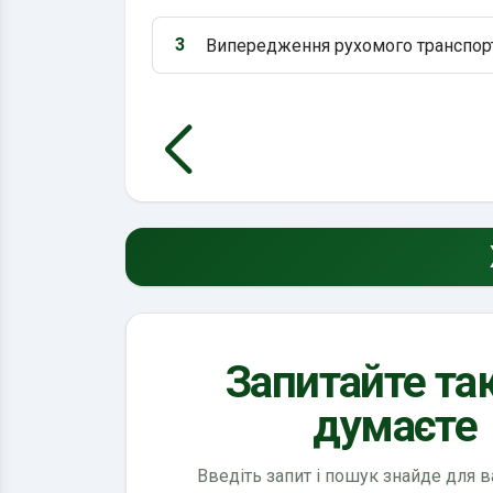
3
Випередження рухомого транспортн
Варіант 3:
Запитайте так
думаєте
Введіть запит і пошук знайде для 