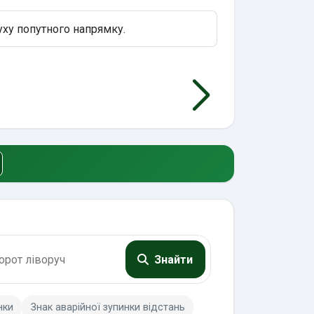
уху попутного напрямку.
Знайти
нки
Знак аварійної зупинки відстань