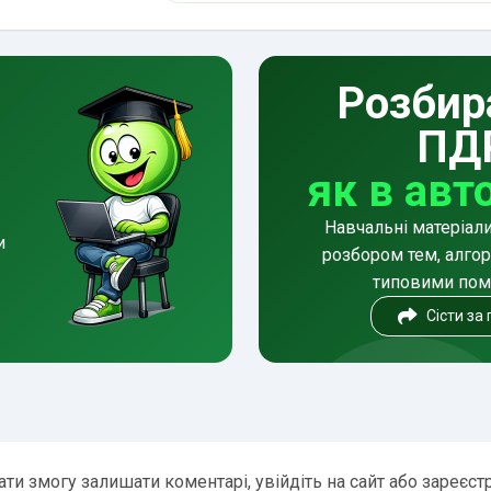
Розбир
ПД
як в авт
Навчальні матеріал
и
розбором тем, алгор
типовими по
Сісти за
ти змогу залишати коментарі, увійдіть на сайт або зареєст