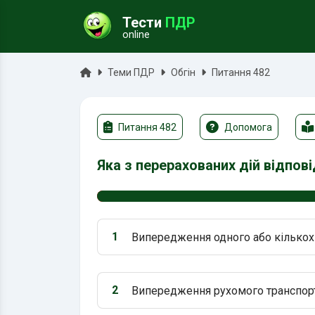
Тести
ПДР
online
ук
Головна
Теми ПДР
Обгін
Питання 482
Питання 482
Допомога
Яка з перерахованих дій відпові
1
Випередження одного або кількох т
Варіант 1:
2
Випередження рухомого транспортн
Варіант 2: