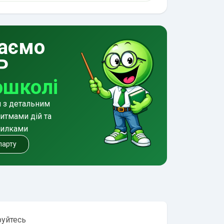
аємо
Р
ошколі
и з детальним
итмами дій та
милками
 парту
руйтесь