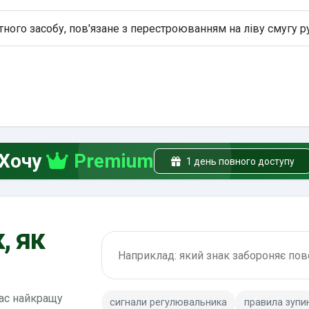
ого засобу, пов'язане з перестроюванням на ліву смугу р
Хочу
Premium
1 день повного доступу
, як
Пошук по ПДР
вас найкращу
сигнали регулювальника
правила зупи