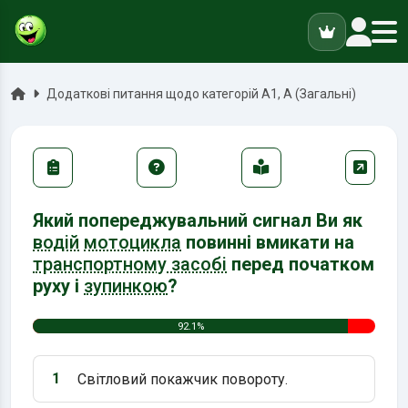
ук
Головна
Додаткові питання щодо категорій А1, А (Загальні)
Який попереджувальний сигнал Ви як
водій
мотоцикла
повинні вмикати на
транспортному засобі
перед початком
руху і
зупинкою
?
92.1%
1
Світловий покажчик повороту.
Варіант 1: