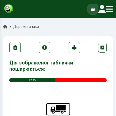
ук
Головна
Дорожні знаки
Дія зображеної таблички
поширюється:
47.4%