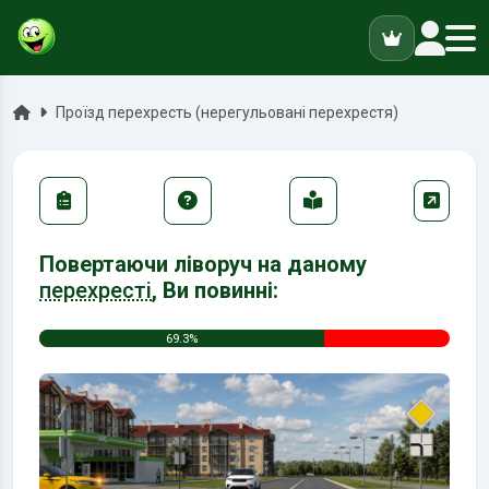
ук
Головна
Проїзд перехресть (нерегульовані перехрестя)
Повертаючи ліворуч на даному
перехресті
, Ви повинні:
69.3%