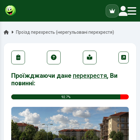
ук
Головна
Проїзд перехресть (нерегульовані перехрестя)
Проїжджаючи дане
перехрестя
, Ви
повинні:
92.7%