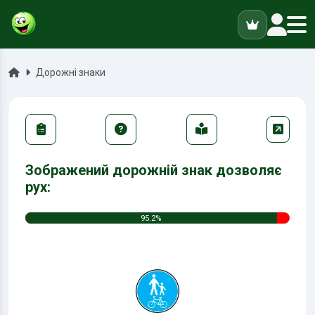
ук
Головна
Дорожні знаки
Зображений дорожній знак дозволяє
рух:
95.2%