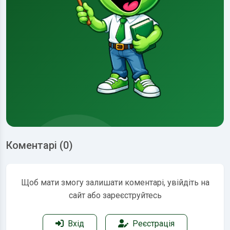
Коментарі (0)
Щоб мати змогу залишати коментарі, увійдіть на
сайт або зареєструйтесь
Вхід
Реєстрація