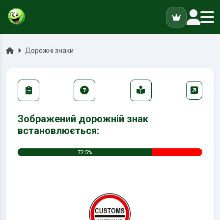
ук
Головна
Дорожні знаки
Зображений дорожній знак
встановлюється:
72.5%