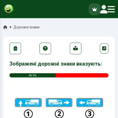
ук
Головна
Дорожні знаки
Зображені дорожні знаки вказують:
46.5%