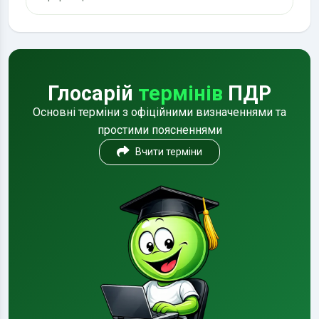
Глосарій
термінів
ПДР
Основні терміни з офіційними визначеннями та
простими поясненнями
Вчити терміни