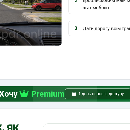
2
проблисковим маячко
Варіант 2:
автомобілю.
3
Дати дорогу всім тра
Варіант 3:
Хочу
Premium
1 день повного доступу
, як
Пошук по ПДР