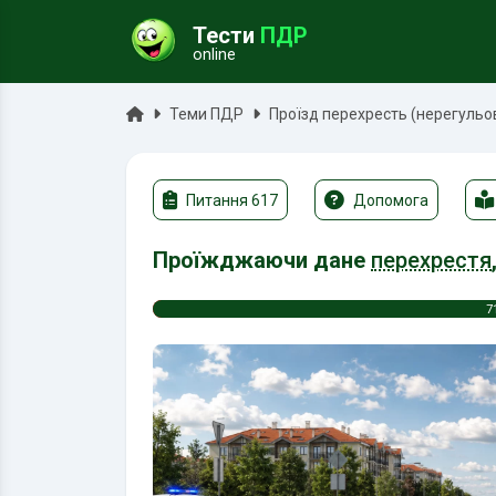
Тести
ПДР
online
ук
Головна
Теми ПДР
Проїзд перехресть (нерегульо
Питання 617
Допомога
Проїжджаючи дане
перехрестя
7