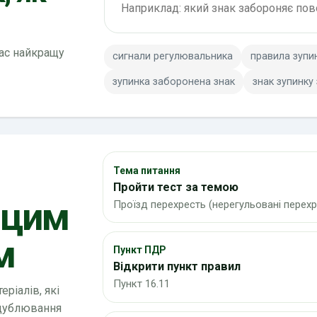
вас найкращу
сигнали регулювальника
правила зупи
зупинка заборонена знак
знак зупинку
Тема питання
Пройти тест за темою
 цим
Проїзд перехресть (нерегульовані перехр
м
Пункт ПДР
Відкрити пункт правил
Пункт 16.11
ріалів, які
 дублювання