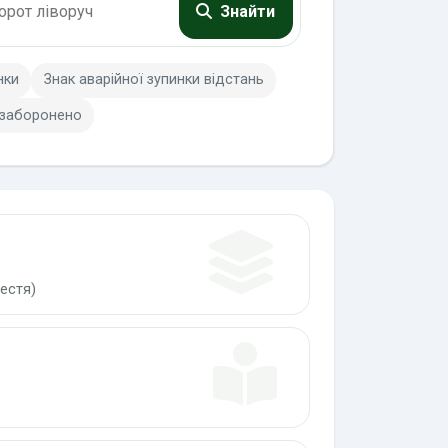
Знайти
нки
Знак аварійної зупинки відстань
 заборонено
естя)