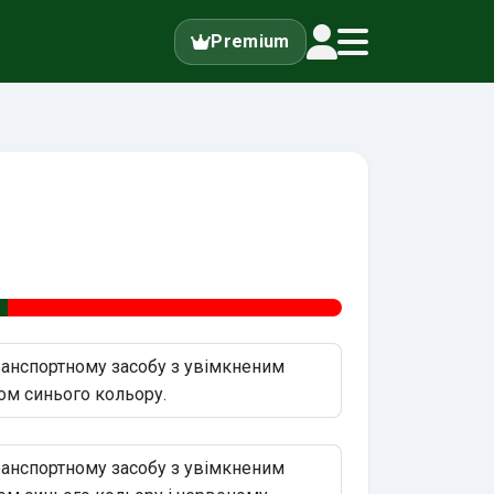
Premium
ранспортному засобу з увімкненим
м синього кольору.
ранспортному засобу з увімкненим