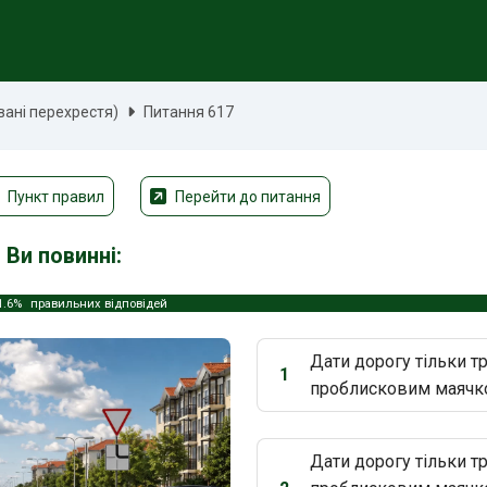
вані перехрестя)
Питання 617
Пункт правил
Перейти до питання
, Ви повинні:
1.6%
правильних відповідей
Дати дорогу тільки т
1
Варіант 1:
проблисковим маячко
Дати дорогу тільки т