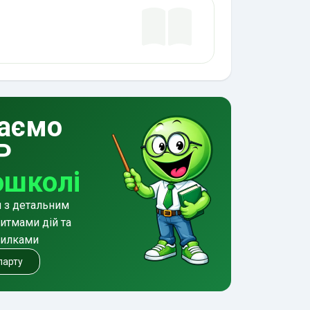
аємо
Р
ошколі
и з детальним
итмами дій та
милками
 парту