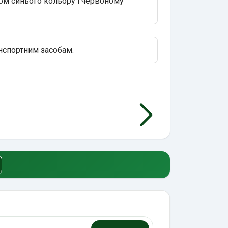
м синього кольору і червоному
нспортним засобам.