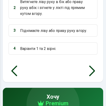
Витягнете ліву руку в бік або праву
2
руку вбік і зігнете у лікті під прямим
Варіант 2:
кутом вгору.
3
Піднімаєте ліву або праву руку вгору.
Варіант 3:
4
Варіанти 1 та 2 вірні.
Варіант 4:
Хочу
Premium