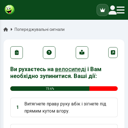
ук
Головна
Попереджувальні сигнали
Ви рухаєтесь на
велосипеді
і Вам
необхідно зупинитися. Ваші дії:
73.6%
Витягнете праву руку вбік і зігнете під
1
Варіант 1:
прямим кутом вгору.