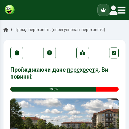
ук
Головна
Проїзд перехресть (нерегульовані перехрестя)
Проїжджаючи дане
перехрестя
, Ви
повинні:
79.3%