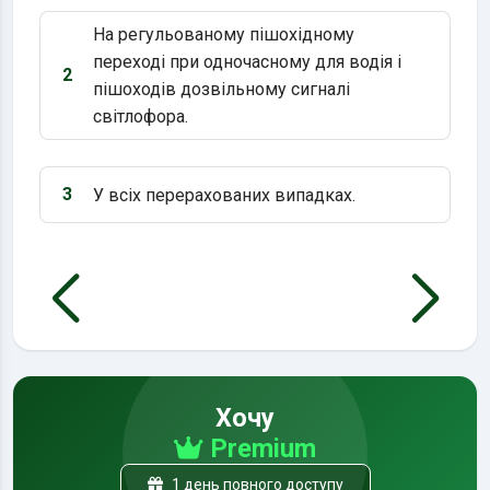
На регульованому пішохідному
переході при одночасному для водія і
2
Варіант 2:
пішоходів дозвільному сигналі
світлофора.
3
У всіх перерахованих випадках.
Варіант 3:
Хочу
Premium
1 день повного доступу