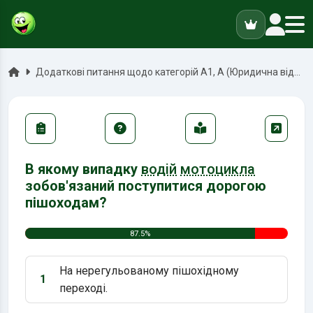
ук
Головна
Додаткові питання щодо категорій А1, А (Юридична відповідальність)
В якому випадку
водій
мотоцикла
зобов'язаний поступитися дорогою
пішоходам?
87.5%
На нерегульованому пішохідному
1
Варіант 1:
переході.