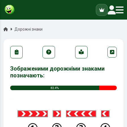
ук
Головна
Дорожні знаки
Зображеними дорожніми знаками
позначають:
83.4%