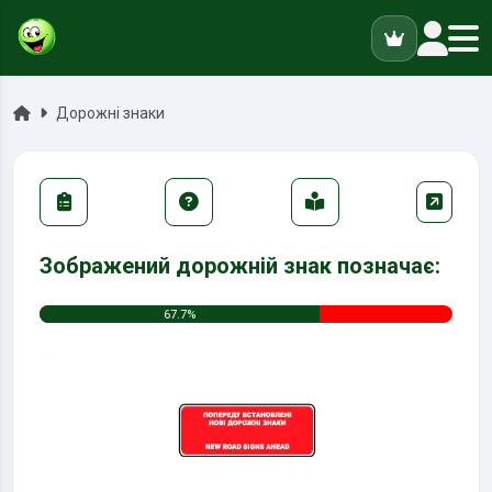
ук
Головна
Дорожні знаки
Зображений дорожній знак позначає:
67.7%