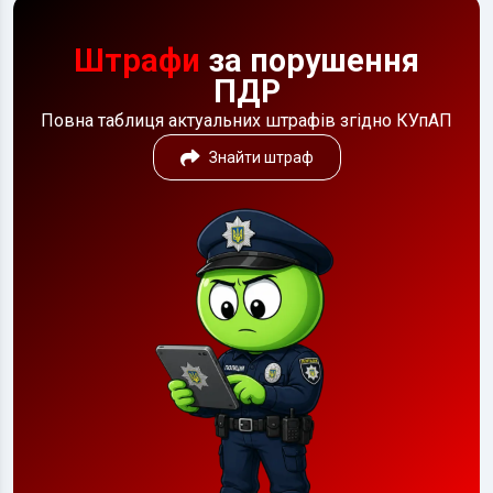
Штрафи
за порушення
ПДР
Повна таблиця актуальних штрафів згідно КУпАП
Знайти штраф