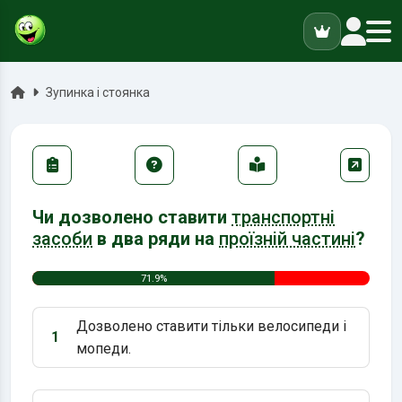
ук
Головна
Зупинка і стоянка
Чи дозволено ставити
транспортні
засоби
в два ряди на
проїзній частині
?
71.9%
Дозволено ставити тільки велосипеди і
1
Варіант 1:
мопеди.