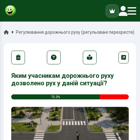
ук
Головна
Регулювання дорожнього руху (регульовані перехрестя)
Яким учасникам дорожнього руху
дозволено рух у даній ситуації?
75.3%