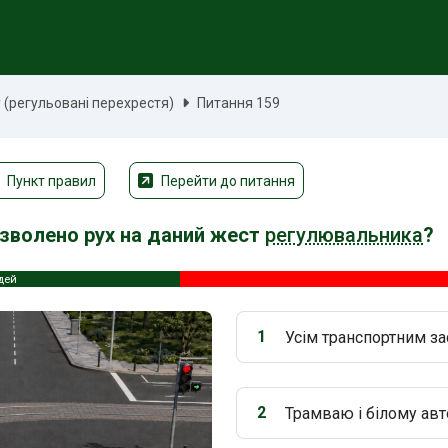
(регульовані перехрестя)
Питання 159
Пункт правил
Перейти до питання
зволено рух на даний жест
регулювальника
?
дей
1
Усім транспортним за
Варіант 1:
2
Трамваю і білому ав
Варіант 2: