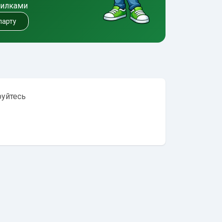
милками
 парту
руйтесь