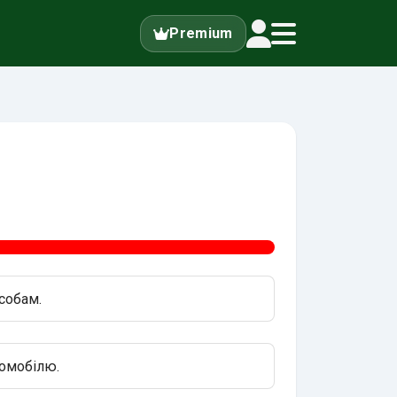
Premium
собам.
томобілю.