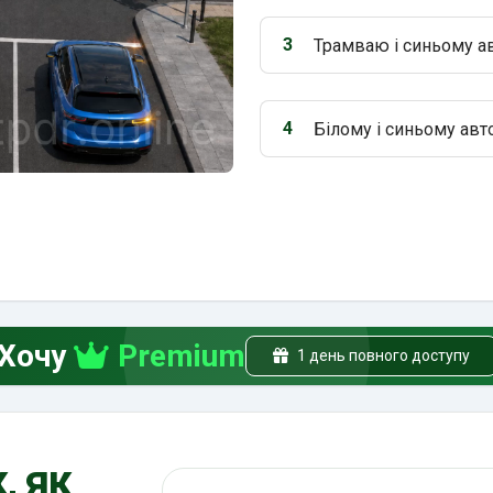
3
Трамваю і синьому а
Варіант 3:
4
Білому і синьому авт
Варіант 4:
Хочу
Premium
1 день повного доступу
, як
Пошук по ПДР