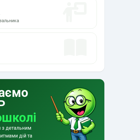
а
ювальника
аємо
Р
ошколі
и з детальним
итмами дій та