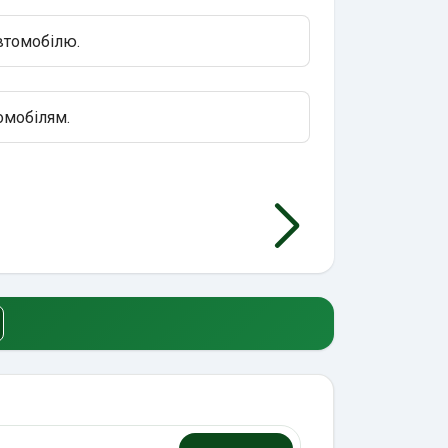
втомобілю.
омобілям.