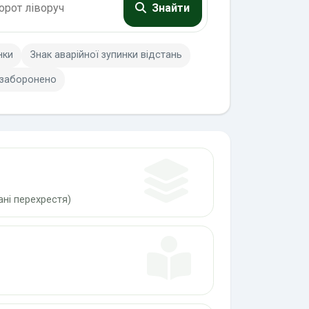
Знайти
нки
Знак аварійної зупинки відстань
 заборонено
ні перехрестя)