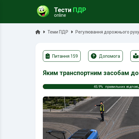
Тести
ПДР
online
ук
Головна
Теми ПДР
Регулювання дорожнього руху 
Питання 159
Допомога
Яким транспортним засобам до
45.9%
правильних відпові