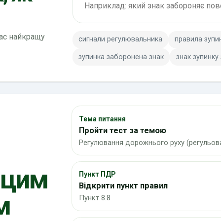
вас найкращу
сигнали регулювальника
правила зупи
зупинка заборонена знак
знак зупинку
Тема питання
Пройти тест за темою
Регулювання дорожнього руху (регульова
 цим
Пункт ПДР
Відкрити пункт правил
м
Пункт 8.8