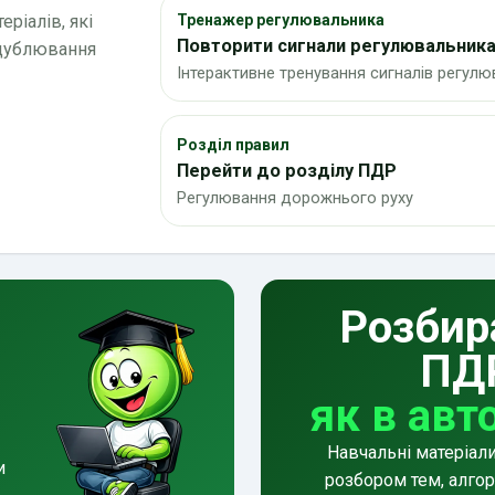
ріалів, які
Тренажер регулювальника
Повторити сигнали регулювальник
 дублювання
Інтерактивне тренування сигналів регул
Розділ правил
Перейти до розділу ПДР
Регулювання дорожнього руху
Розбир
ПД
як в авт
Навчальні матеріал
и
розбором тем, алгор