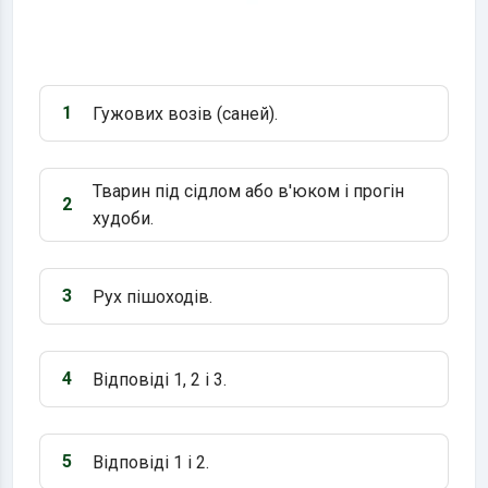
1
Гужових возів (саней).
Варіант 1:
Тварин під сідлом або в'юком і прогін
2
Варіант 2:
худоби.
3
Рух пішоходів.
Варіант 3:
4
Відповіді 1, 2 і 3.
Варіант 4:
5
Відповіді 1 і 2.
Варіант 5: