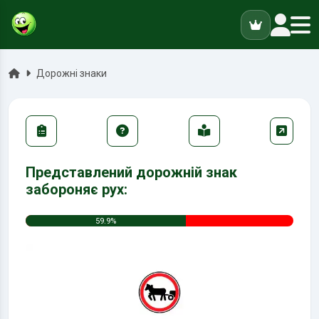
ук
Головна
Дорожні знаки
Представлений дорожній знак
забороняє рух:
59.9%