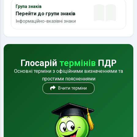
Група знаків
Перейти до групи знаків
Інформаційно-вказівні знаки
Глосарій
термінів
ПДР
Основні терміни з офіційними визначеннями та
простими поясненнями
Вчити терміни