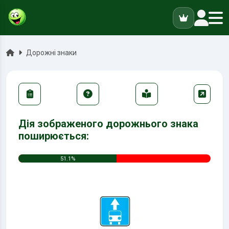
ук
Головна
Дорожні знаки
Дія зображеного дорожнього знака
поширюється:
51.1%