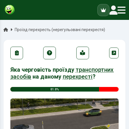
ук
Головна
Проїзд перехресть (нерегульовані перехрестя)
Яка черговість проїзду
транспортних
засобів
на даному
перехресті
?
81.8%