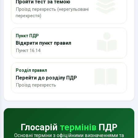
Пройти тест за темою
Проїзд перехресть (нерегульовані
перехрестя)
Пункт ПДР
Відкрити пункт правил
Пункт 16.14
Розділ правил
Перейти до розділу ПДР
Проїзд перехресть
Глосарій
термінів
ПДР
Основні терміни з офіційними визначеннями та