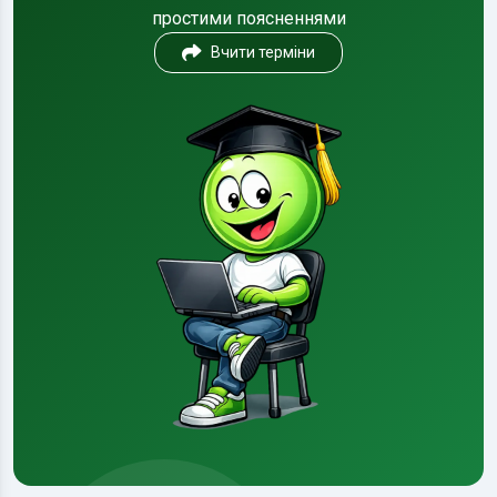
простими поясненнями
Вчити терміни