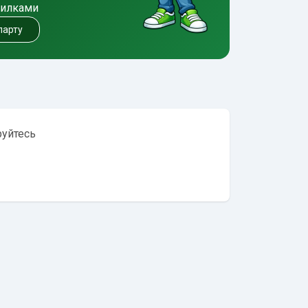
милками
 парту
руйтесь