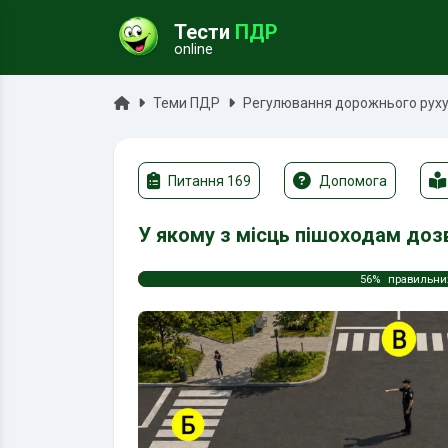
Тести
ПДР
online
ук
Головна
Теми ПДР
Регулювання дорожнього руху 
Питання 169
Допомога
У якому з місць пішоходам доз
56%
правильни