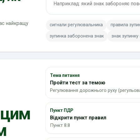
вас найкращу
сигнали регулювальника
правила зупи
зупинка заборонена знак
знак зупинку
Тема питання
Пройти тест за темою
Регулювання дорожнього руху (регульова
 цим
Пункт ПДР
Відкрити пункт правил
м
Пункт 8.8