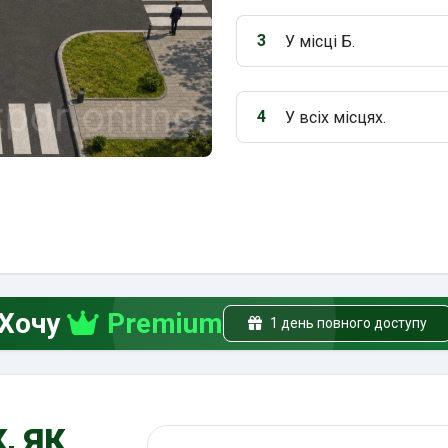
3
У місці Б.
Варіант 3:
4
У всіх місцях.
Варіант 4:
Хочу
Premium
1 день повного доступу
, як
Пошук по ПДР