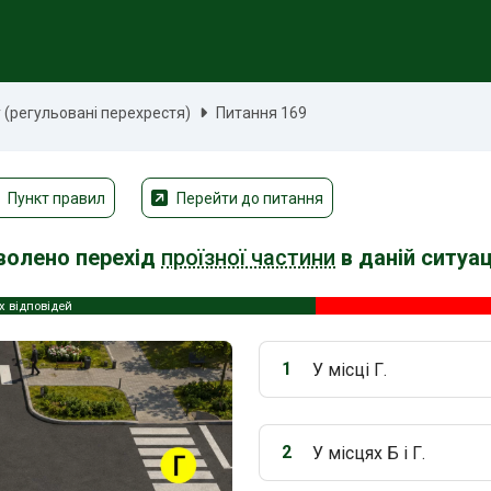
(регульовані перехрестя)
Питання 169
Пункт правил
Перейти до питання
волено перехід
проїзної частини
в даній ситуац
х відповідей
1
У місці Г.
Варіант 1:
2
У місцях Б і Г.
Варіант 2: