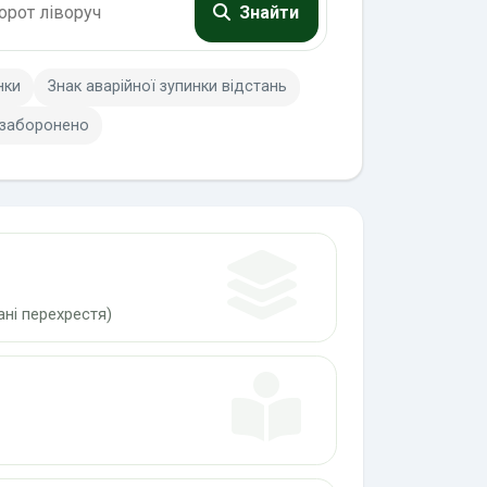
Знайти
нки
Знак аварійної зупинки відстань
 заборонено
ні перехрестя)