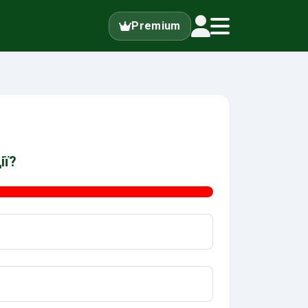
Premium
ії?