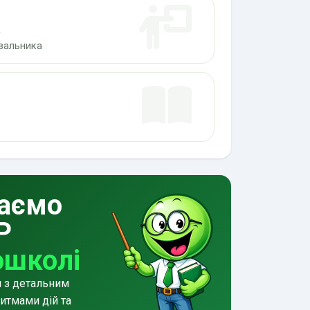
а
ювальника
аємо
Р
ошколі
и з детальним
итмами дій та