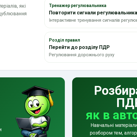
ріалів, які
Тренажер регулювальника
Повторити сигнали регулювальник
 дублювання
Інтерактивне тренування сигналів регул
Розділ правил
Перейти до розділу ПДР
Регулювання дорожнього руху
Розбир
ПД
як в авт
Навчальні матеріал
и
розбором тем, алгор