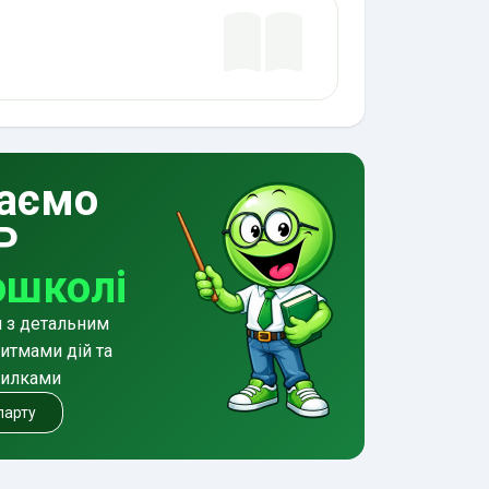
аємо
Р
ошколі
и з детальним
итмами дій та
милками
 парту