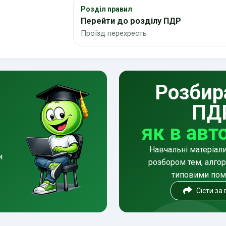
Розділ правил
Перейти до розділу ПДР
Проїзд перехресть
Розбир
ПД
як в авт
Навчальні матеріал
и
розбором тем, алгор
типовими по
Сісти за