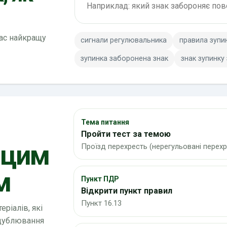
вас найкращу
сигнали регулювальника
правила зупи
зупинка заборонена знак
знак зупинку
Тема питання
Пройти тест за темою
 цим
Проїзд перехресть (нерегульовані перехр
м
Пункт ПДР
Відкрити пункт правил
Пункт 16.13
ріалів, які
 дублювання