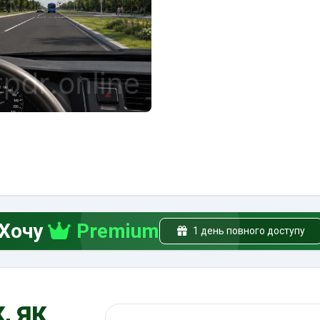
Хочу
Premium
1 день повного доступу
, як
Пошук по ПДР