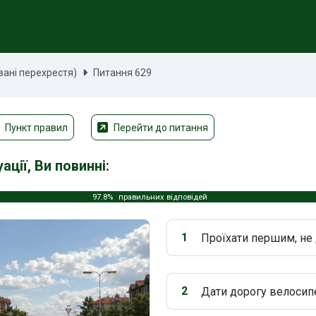
вані перехрестя)
Питання 629
Пункт правил
Перейти до питання
ції, Ви повинні:
97.8%
правильних відповідей
1
Проїхати першим, не
Варіант 1:
2
Дати дорогу велосип
Варіант 2: