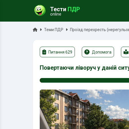
Тести
ПДР
online
ук
Головна
Теми ПДР
Проїзд перехресть (нерегульо
Питання 629
Допомога
Повертаючи ліворуч у даній ситуа