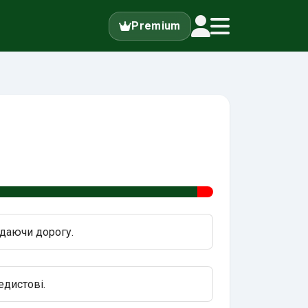
Premium
 даючи дорогу.
едистові.