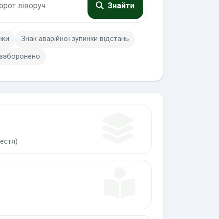
Знайти
нки
Знак аварійної зупинки відстань
 заборонено
естя)