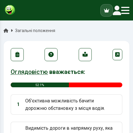
ук
Головна
Загальні положення
Оглядовістю
вважається:
52.1%
Об’єктивна можливість бачити
1
Варіант 1:
дорожню обстановку з місця водія.
Видимість дороги в напрямку руху, яка