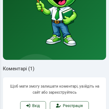
Коментарі (1)
Щоб мати змогу залишати коментарі, увійдіть на
сайт або зареєструйтесь
Вхід
Реєстрація