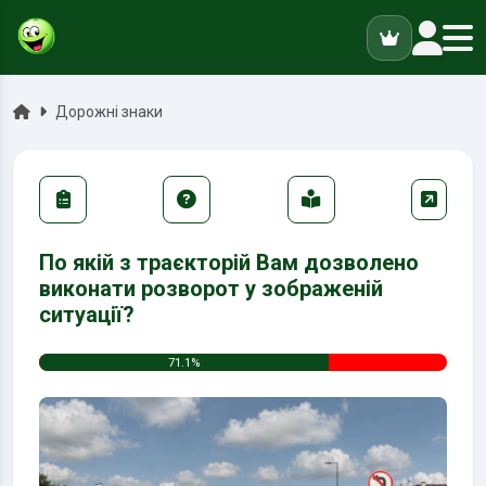
ук
Головна
Дорожні знаки
По якій з траєкторій Вам дозволено
виконати розворот у зображеній
ситуації?
71.1%