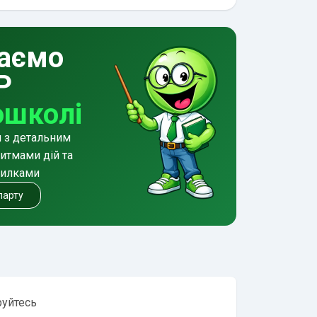
аємо
Р
ошколі
и з детальним
итмами дій та
милками
 парту
руйтесь