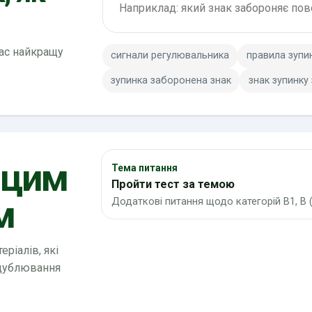
вас найкращу
сигнали регулювальника
правила зупи
зупинка заборонена знак
знак зупинку
 цим
Тема питання
Пройти тест за темою
м
Додаткові питання щодо категорій В1, В (
ріалів, які
 дублювання