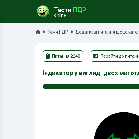
Тести
ПДР
online
ук
Головна
Теми ПДР
Додаткові питання щодо катего
Питання 2248
Перейти до питан
Індикатор у вигляді двох мигот