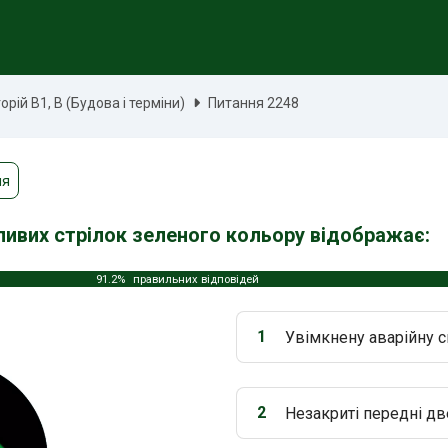
рій В1, В (Будова і терміни)
Питання 2248
ня
ливих стрілок зеленого кольору відображає:
91.2%
правильних відповідей
1
Увімкнену аварійну с
Варіант 1:
2
Незакриті передні дв
Варіант 2: