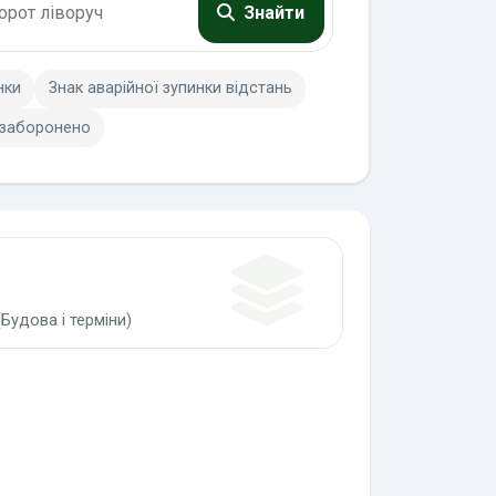
Знайти
нки
Знак аварійної зупинки відстань
 заборонено
Будова і терміни)