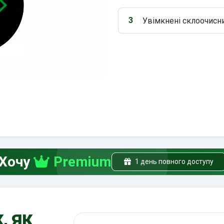
3
Увімкнені склоочисн
Варіант 3:
Хочу
Premium
1 день повного доступу
, як
Пошук по ПДР