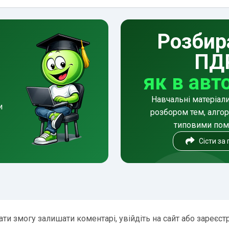
Розбир
ПД
як в авт
Навчальні матеріал
и
розбором тем, алгор
типовими по
Сісти за
ти змогу залишати коментарі, увійдіть на сайт або зареєст