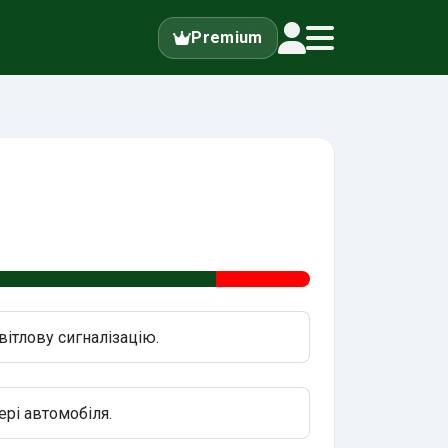
Premium
вітлову сигналізацію.
ері автомобіля.