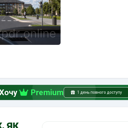
Хочу
Premium
1 день повного доступу
, як
Пошук по ПДР