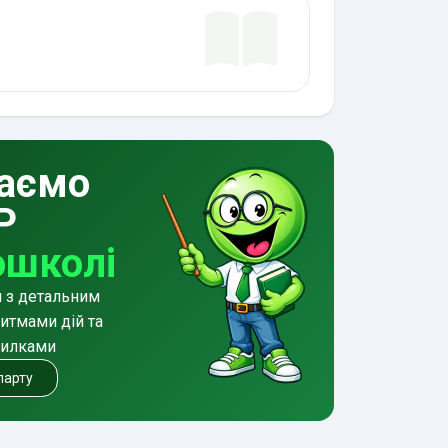
аємо
Р
ошколі
и з детальним
итмами дій та
милками
 парту