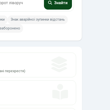
Знайти
нки
Знак аварійної зупинки відстань
 заборонено
ні перехрестя)