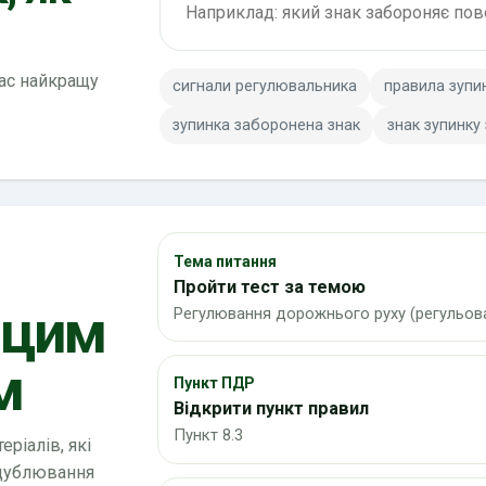
вас найкращу
сигнали регулювальника
правила зупи
зупинка заборонена знак
знак зупинку
Тема питання
Пройти тест за темою
 цим
Регулювання дорожнього руху (регульова
м
Пункт ПДР
Відкрити пункт правил
Пункт 8.3
ріалів, які
 дублювання