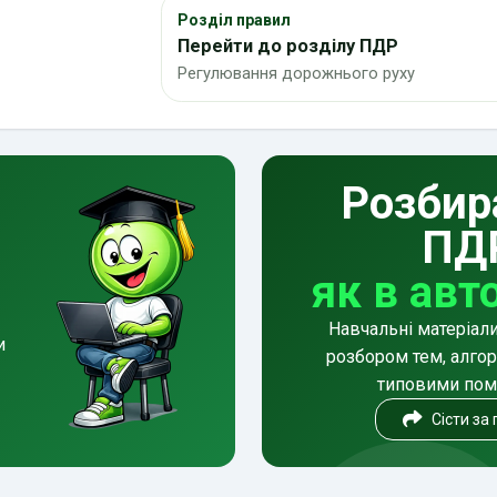
Розділ правил
Перейти до розділу ПДР
Регулювання дорожнього руху
Розбир
ПД
як в авт
Навчальні матеріал
и
розбором тем, алгор
типовими по
Сісти за