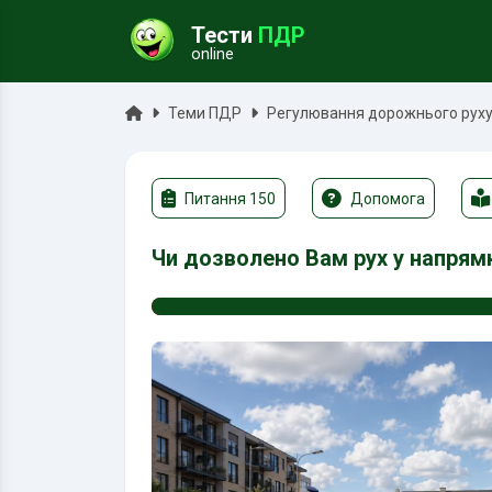
Тести
ПДР
online
ук
Головна
Теми ПДР
Регулювання дорожнього руху 
Питання 150
Допомога
Чи дозволено Вам рух у напрямк