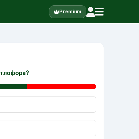
Premium
вітлофора?