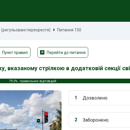
(регульовані перехрестя)
Питання 150
Пункт правил
Перейти до питання
у, вказаному стрілкою в додатковій секції с
79.2%
правильних відповідей
1
Дозволено.
Варіант 1:
2
Заборонено.
Варіант 2: