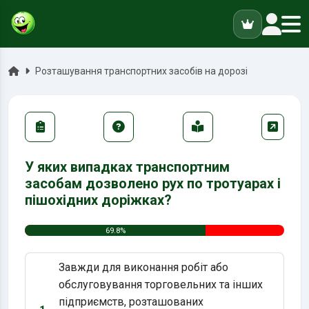
ук
Головна
Розташування транспортних засобів на дорозі
У яких випадках транспортним
засобам дозволено рух по тротуарах і
пішохідних доріжках?
69.8%
Завжди для виконання робіт або
обслуговування торговельних та інших
підприємств, розташованих