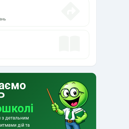
ань
аємо
Р
ошколі
и з детальним
итмами дій та