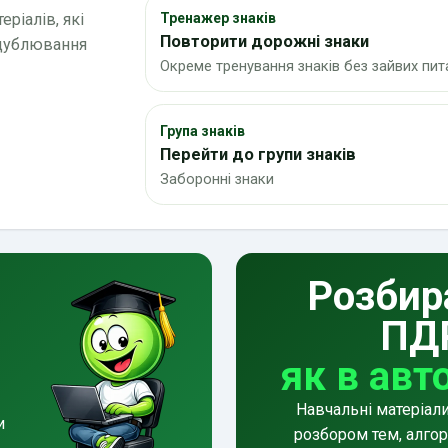
ріалів, які
Тренажер знаків
Повторити дорожні знаки
 дублювання
Окреме тренування знаків без зайвих пит
Група знаків
Перейти до групи знаків
Заборонні знаки
Розбир
ПД
як в авт
Навчальні матеріал
и
розбором тем, алгор