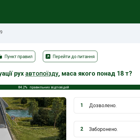
69
Пункт правил
Перейти до питання
ації рух
автопоїзду
, маса якого понад 18 т?
84.2%
правильних відповідей
1
Дозволено.
Варіант 1:
2
Заборонено.
Варіант 2: