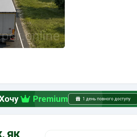
Хочу
Premium
1 день повного доступу
, як
Пошук по ПДР