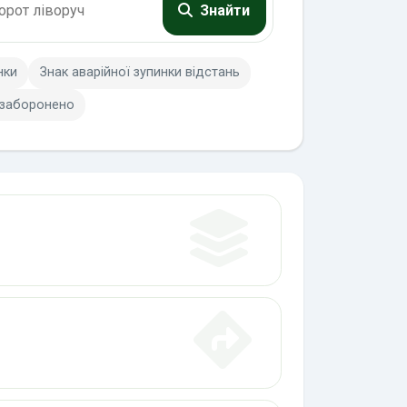
Знайти
нки
Знак аварійної зупинки відстань
 заборонено