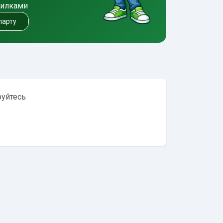
милками
 парту
руйтесь