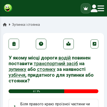
ук
Головна
Зупинка і стоянка
У якому місці дороги
водій
повинен
поставити
транспортний засіб
на
зупинку
або
стоянку
за наявності
узбіччя
, придатного для зупинки або
стоянки?
61.9%
Біля правого краю проїзної частини чи
1