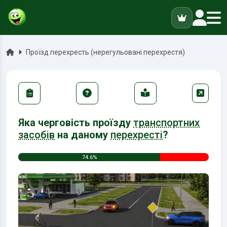
ук
Головна
Проїзд перехресть (нерегульовані перехрестя)
Яка черговість проїзду
транспортних
засобів
на даному
перехресті
?
74.6%