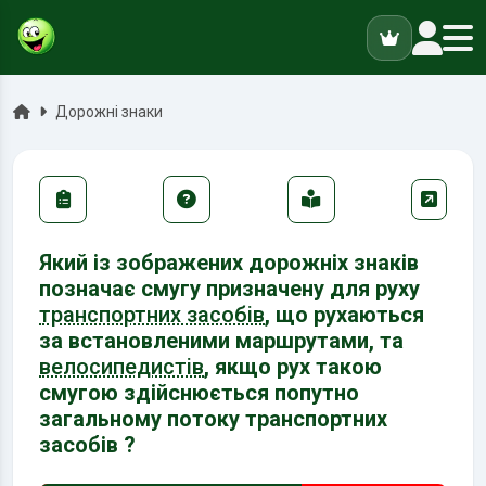
ук
Головна
Дорожні знаки
Який із зображених дорожніх знаків
позначає смугу призначену для руху
транспортних засобів
, що рухаються
за встановленими маршрутами, та
велосипедистів
, якщо рух такою
смугою здійснюється попутно
загальному потоку транспортних
засобів ?