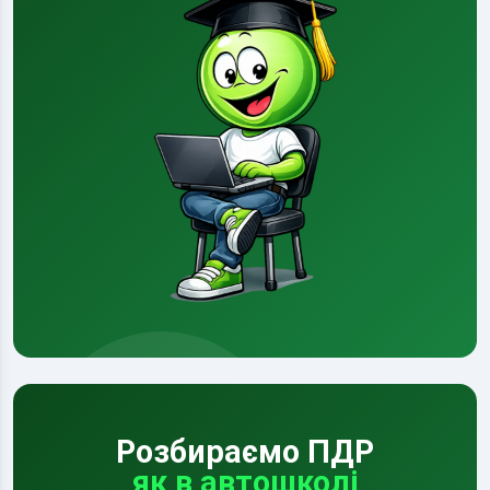
Розбираємо ПДР
як в автошколі