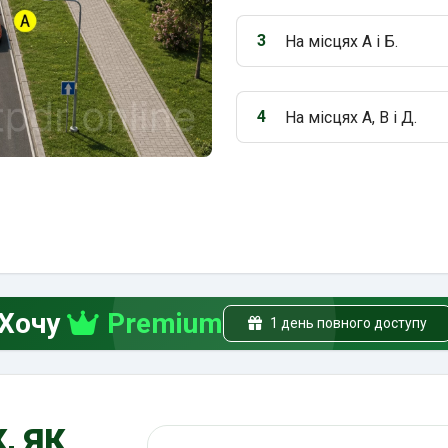
3
На місцях А і Б.
Варіант 3:
4
На місцях А, В і Д.
Варіант 4:
Хочу
Premium
1 день повного доступу
, як
Пошук по ПДР