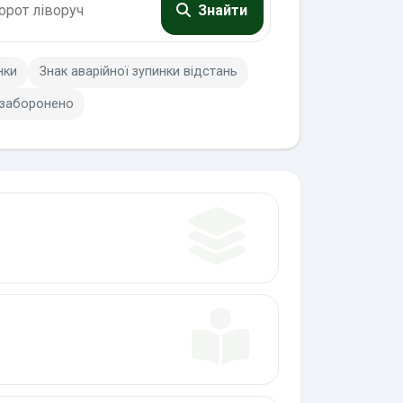
Знайти
нки
Знак аварійної зупинки відстань
 заборонено