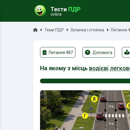
Тести
ПДР
online
ук
Головна
Теми ПДР
Зупинка і стоянка
Питання 
Питання 487
Допомога
На якому з місць
водієві
легков