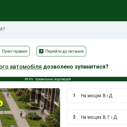
487
Пункт правил
Перейти до питання
ого автомобіля
дозволено зупинитися?
89.6%
правильних відповідей
1
На місцях В і Д.
Варіант 1:
2
На місцях В, Г і Д.
Варіант 2: