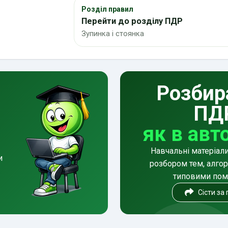
Розділ правил
Перейти до розділу ПДР
Зупинка і стоянка
Розбир
ПД
як в авт
Навчальні матеріал
и
розбором тем, алгор
типовими по
Сісти за