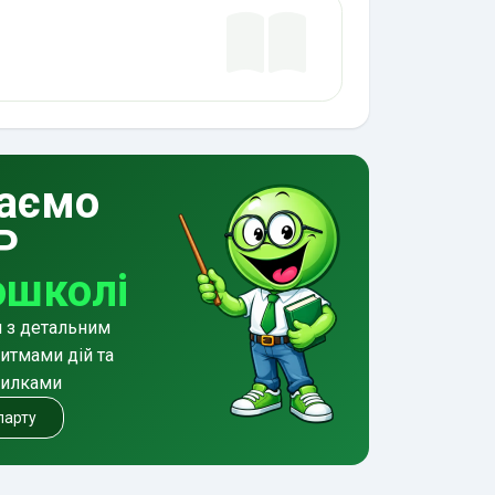
аємо
Р
ошколі
и з детальним
итмами дій та
милками
 парту