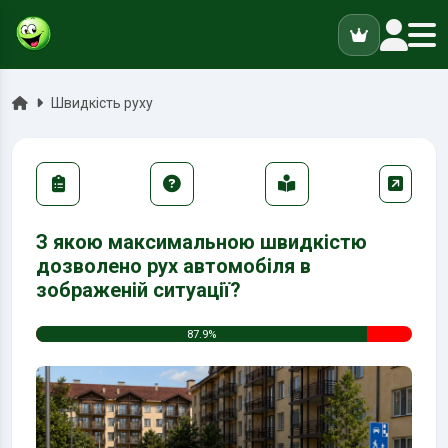
ук
Головна
Швидкість руху
З якою максимальною швидкістю
дозволено рух автомобіля в
зображеній ситуації?
87.9%