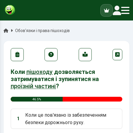
ук
Головна
Обов'язки і права пішоходів
Коли
пішоходу
дозволяється
затримуватися і зупинятися на
проїзній частині
?
46.5%
Коли це пов'язано із забезпеченням
1
Варіант 1:
безпеки дорожнього руху.