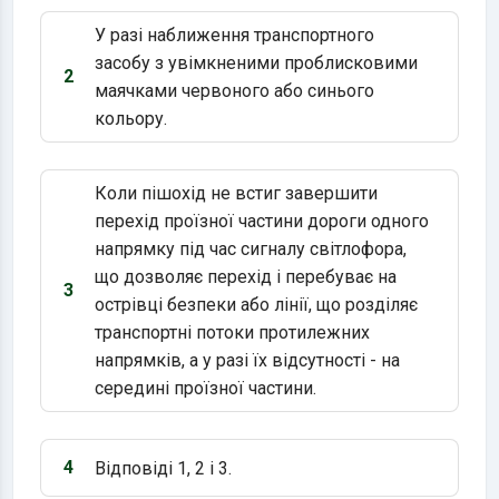
У разі наближення транспортного
засобу з увімкненими проблисковими
2
Варіант 2:
маячками червоного або синього
кольору.
Коли пішохід не встиг завершити
перехід проїзної частини дороги одного
напрямку під час сигналу світлофора,
що дозволяє перехід і перебуває на
3
Варіант 3:
острівці безпеки або лінії, що розділяє
транспортні потоки протилежних
напрямків, а у разі їх відсутності - на
середині проїзної частини.
4
Відповіді 1, 2 і 3.
Варіант 4: