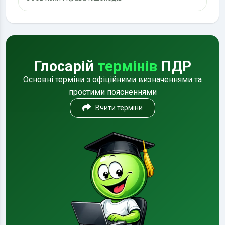
Глосарій
термінів
ПДР
Основні терміни з офіційними визначеннями та
простими поясненнями
Вчити терміни