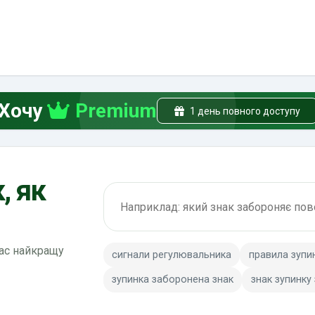
Хочу
Premium
1 день повного доступу
, як
Пошук по ПДР
вас найкращу
сигнали регулювальника
правила зупи
зупинка заборонена знак
знак зупинку