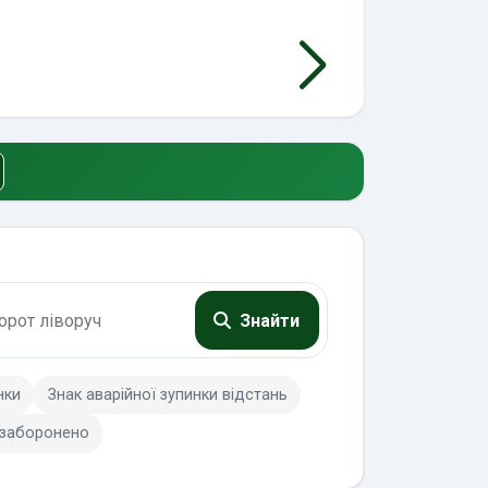
Знайти
нки
Знак аварійної зупинки відстань
 заборонено