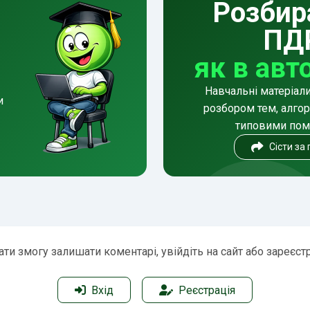
Розбир
ПД
як в авт
Навчальні матеріал
и
розбором тем, алгор
типовими по
Сісти за
ти змогу залишати коментарі, увійдіть на сайт або зареєст
Вхід
Реєстрація