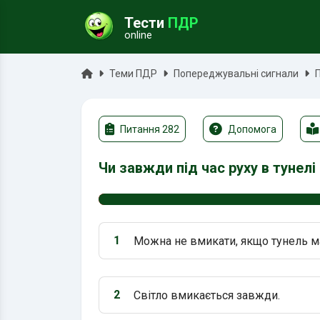
Тести
ПДР
online
ук
Головна
Теми ПДР
Попереджувальні сигнали
Питання 282
Допомога
Чи завжди під час руху в тунел
1
Можна не вмикати, якщо тунель ма
Варіант 1:
2
Світло вмикається завжди.
Варіант 2: