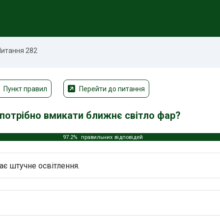
Питання 282
Пункт правил
Перейти до питання
і потрібно вмикати ближнє світло фар?
97.2%
правильних відповідей
є штучне освітлення.