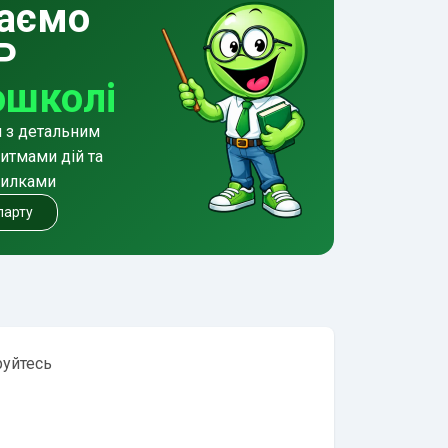
аємо
Р
ошколі
и з детальним
итмами дій та
милками
 парту
руйтесь