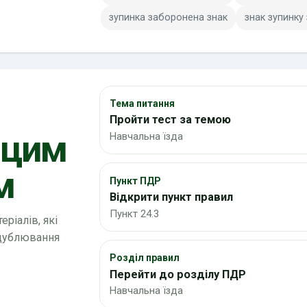
зупинка заборонена знак
знак зупинку
Тема питання
Пройти тест за темою
 цим
Навчальна їзда
м
Пункт ПДР
Відкрити пункт правил
Пункт 24.3
ріалів, які
 дублювання
Розділ правил
Перейти до розділу ПДР
Навчальна їзда