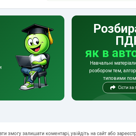
Розбир
ПД
як в авт
Навчальні матеріал
и
розбором тем, алгор
типовими по
Сісти за
ти змогу залишати коментарі, увійдіть на сайт або зареєст