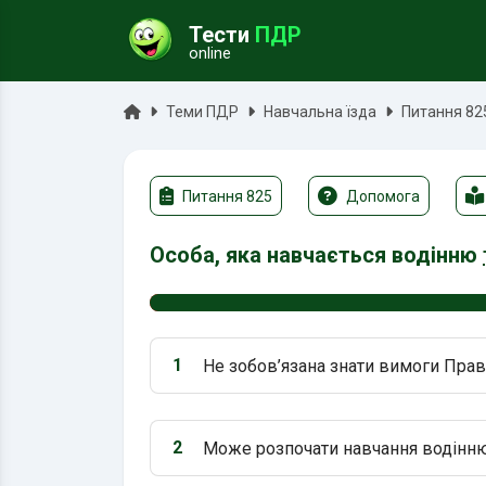
Тести
ПДР
online
ук
Головна
Теми ПДР
Навчальна їзда
Питання 82
Питання 825
Допомога
Особа, яка навчається водінню
1
Не зобов’язана знати вимоги Пра
Варіант 1:
2
Може розпочати навчання водінню
Варіант 2: