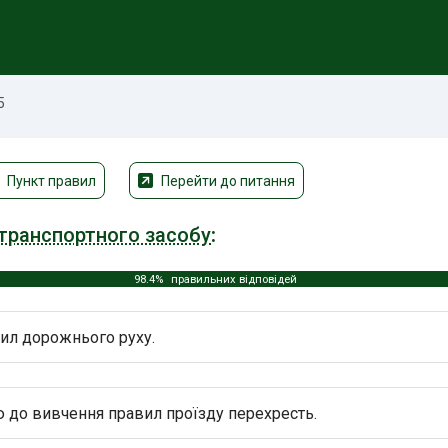
5
Пункт правил
Перейти до питання
транспортного засобу
:
98.4%
правильних відповідей
вил дорожнього руху.
 до вивчення правил проїзду перехресть.