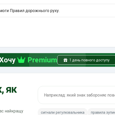
имоги Правил дорожнього руху.
Хочу
Premium
1 день повного доступу
, як
Пошук по ПДР
вас найкращу
сигнали регулювальника
правила зупи