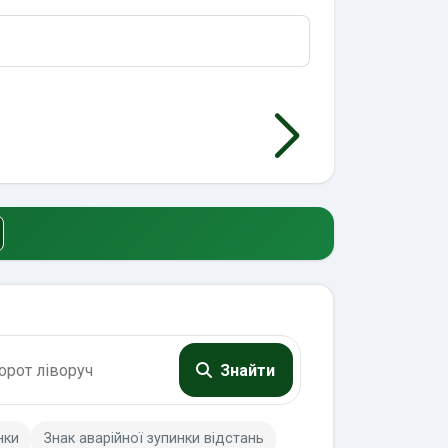
Знайти
нки
Знак аварійної зупинки відстань