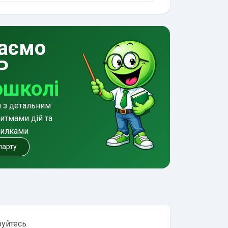
аємо
Р
ошколі
и з детальним
итмами дій та
милками
 парту
руйтесь