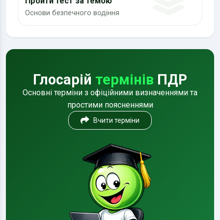
Пройти тест за темою
Основи безпечного водіння
Глосарій
термінів
ПДР
Основні терміни з офіційними визначеннями та
простими поясненнями
Вчити терміни