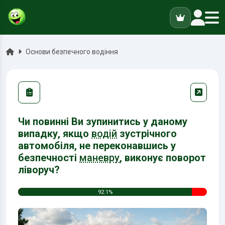
ук
Головна
Основи безпечного водіння
Чи повинні Ви зупинитись у даному
випадку, якщо
водій
зустрічного
автомобіля, не переконавшись у
безпечності
маневру
, виконує поворот
ліворуч?
92.1%