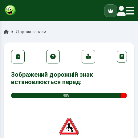
ук
Головна
Дорожні знаки
Зображений дорожній знак
встановлюється перед:
95%