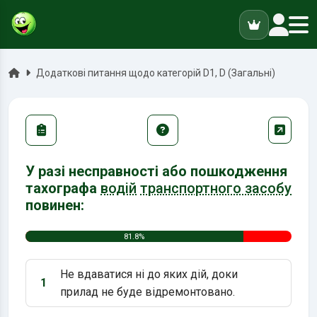
ук
Головна
Додаткові питання щодо категорій D1, D (Загальні)
У разі несправності або пошкодження
тахографа
водій
транспортного засобу
повинен:
81.8%
Не вдаватися ні до яких дій, доки
1
Варіант 1:
прилад не буде відремонтовано.