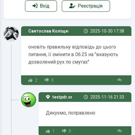
Вхід
Реєстрація
Святослав Коліщинський
2025-10-30 17:38
оновіть правильну відповідь до цього
питання, її змінити в 06.25 на "вказують
дозволений рух по смугах"
2
0
testpdr.online
2025-11-16 21:33
Дякуємо, поправлено
1
0