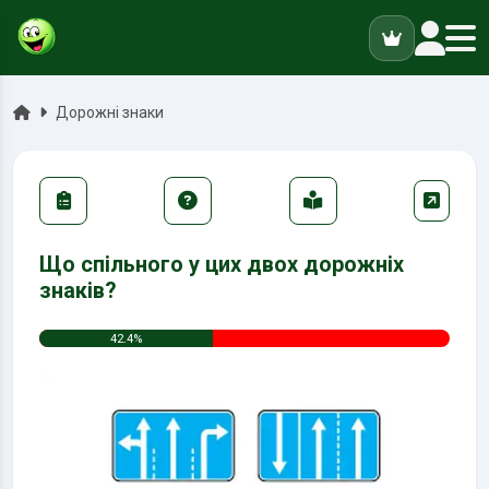
ук
Головна
Дорожні знаки
Що спільного у цих двох дорожніх
знаків?
42.4%