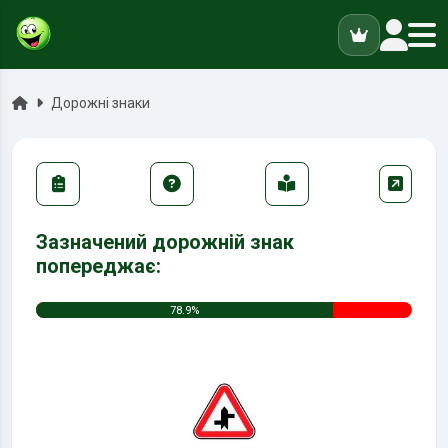
ук
Головна
Дорожні знаки
Зазначений дорожній знак
попереджає:
78.9%