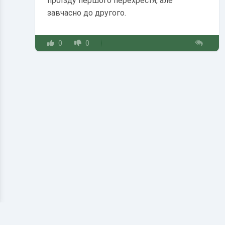
проїзду першого перехрестя, але
завчасно до другого.
0
0