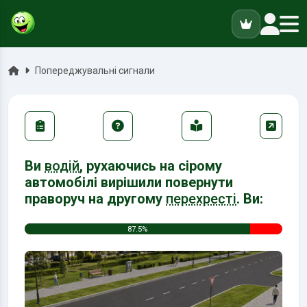
ук
Головна
Попереджувальні сигнали
Ви
водій
, рухаючись на сірому
автомобілі вирішили повернути
праворуч на другому
перехресті
. Ви:
87.5%