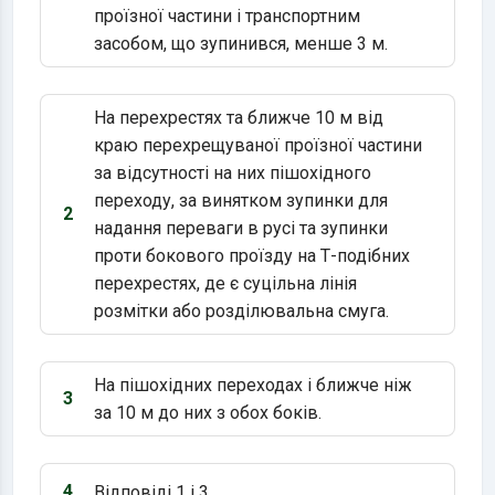
Варіант 1:
проїзної частини і транспортним
засобом, що зупинився, менше 3 м.
На перехрестях та ближче 10 м від
краю перехрещуваної проїзної частини
за відсутності на них пішохідного
переходу, за винятком зупинки для
2
Варіант 2:
надання переваги в русі та зупинки
проти бокового проїзду на Т-подібних
перехрестях, де є суцільна лінія
розмітки або розділювальна смуга.
На пішохідних переходах і ближче ніж
3
Варіант 3:
за 10 м до них з обох боків.
4
Відповіді 1 і 3.