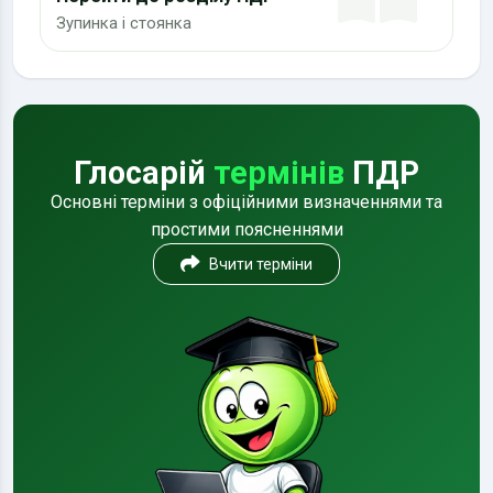
Зупинка і стоянка
Глосарій
термінів
ПДР
Основні терміни з офіційними визначеннями та
простими поясненнями
Вчити терміни