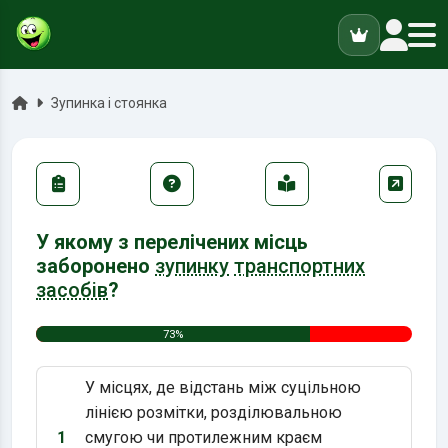
ук
Головна
Зупинка і стоянка
У якому з перелічених місць
заборонено
зупинку
транспортних
засобів
?
73%
У місцях, де відстань між суцільною
лінією розмітки, розділювальною
1
смугою чи протилежним краєм