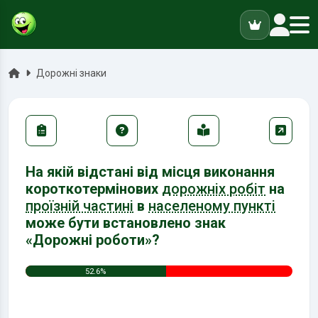
ук
Головна
Дорожні знаки
На якій відстані від місця виконання
короткотермінових
дорожніх робіт
на
проїзній частині
в
населеному пункті
може бути встановлено знак
«Дорожні роботи»?
52.6%