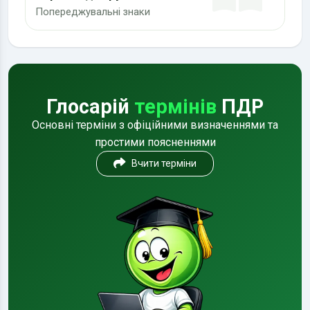
Попереджувальні знаки
Глосарій
термінів
ПДР
Основні терміни з офіційними визначеннями та
простими поясненнями
Вчити терміни