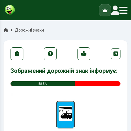
ук
Головна
Дорожні знаки
Зображений дорожній знак інформує:
58.5%