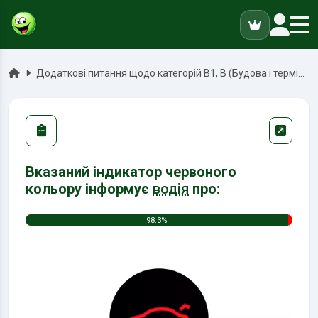
ук
Головна
Додаткові питання щодо категорій В1, В (Будова і терміни)
Вказаний індикатор червоного
кольору інформує
водія
про:
98.3%