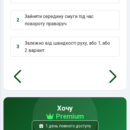
Зайняти середину смуги під час
2
Варіант 2:
повороту праворуч.
Залежно від швидкості руху, або 1, або
3
Варіант 3:
2 варіант.
Хочу
Premium
1 день повного доступу