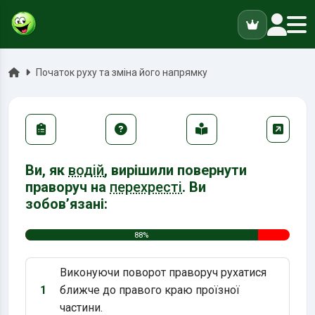
ук
Головна
Початок руху та зміна його напрямку
Ви, як
водій
, вирішили повернути
праворуч на
перехресті
. Ви
зобов’язані:
88%
Виконуючи поворот праворуч рухатися
1
ближче до правого краю проїзної
Варіант 1:
частини.