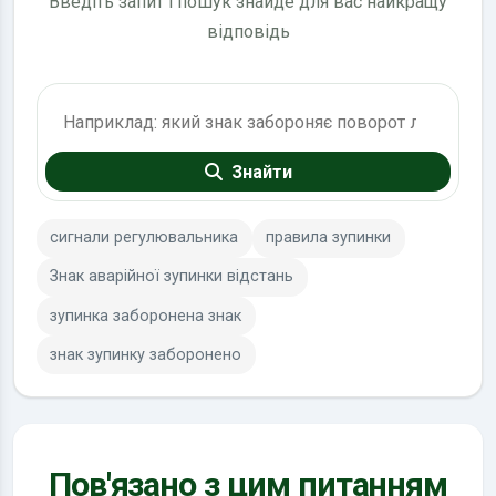
Введіть запит і пошук знайде для вас найкращу
відповідь
Пошук по ПДР
Знайти
сигнали регулювальника
правила зупинки
Знак аварійної зупинки відстань
зупинка заборонена знак
знак зупинку заборонено
Пов'язано з цим питанням