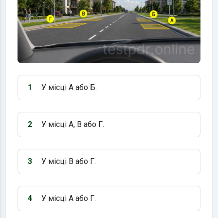
1
У місці А або Б.
Варіант 1:
2
У місці А, В або Г.
Варіант 2:
3
У місці В або Г.
Варіант 3:
4
У місці А або Г.
Варіант 4: