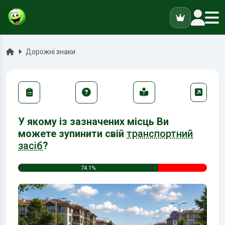
ук
Головна
Дорожні знаки
У якому із зазначених місць Ви
можете зупинити свій
транспортний
засіб
?
74.1%