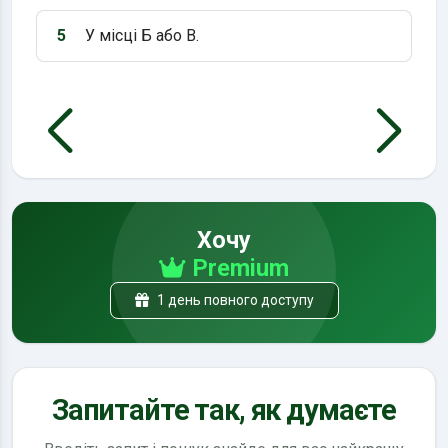
5
У місці Б або В.
Варіант 5:
Хочу
Premium
1 день повного доступу
Запитайте так, як думаєте