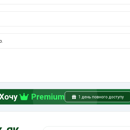
о.
Хочу
Premium
1 день повного доступу
, як