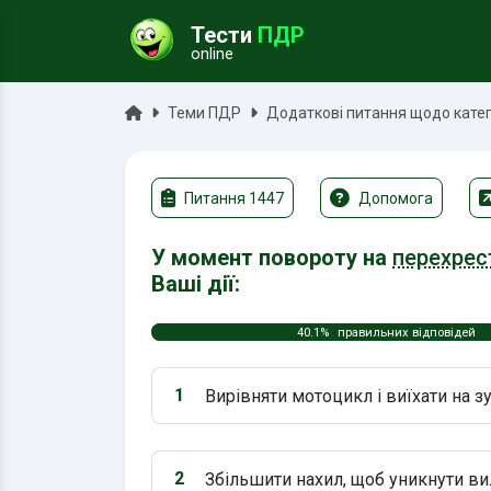
Тести
ПДР
online
ук
Головна
Теми ПДР
Додаткові питання щодо катего
Питання 1447
Допомога
У момент повороту на
перехрес
Ваші дії:
40.1%
правильних відповідей
1
Вирівняти мотоцикл і виїхати на з
Варіант 1:
2
Збільшити нахил, щоб уникнути вил