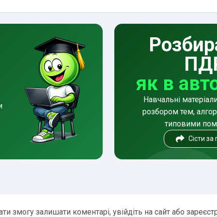
Розбир
ПД
як в авт
Навчальні матеріал
и
розбором тем, алгор
типовими по
Сісти за
ти змогу залишати коментарі, увійдіть на сайт або зареєст