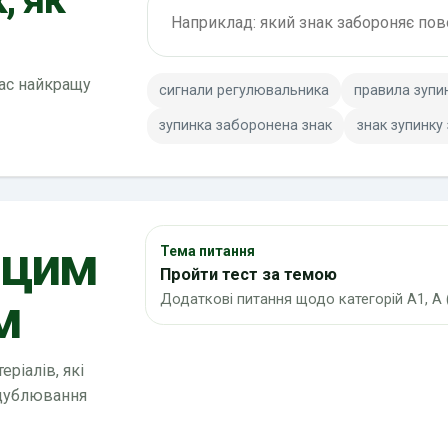
Пошук по ПДР
вас найкращу
сигнали регулювальника
правила зупи
зупинка заборонена знак
знак зупинку
 цим
Тема питання
Пройти тест за темою
м
Додаткові питання щодо категорій А1, А 
ріалів, які
 дублювання