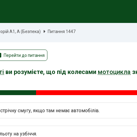
рій А1, А (Безпека)
Питання 1447
Перейти до питання
ті
ви розумієте, що під колесами
мотоцикла
зн
устрічну смугу, якщо там немає автомобілів.
ьоту на узбіччя.