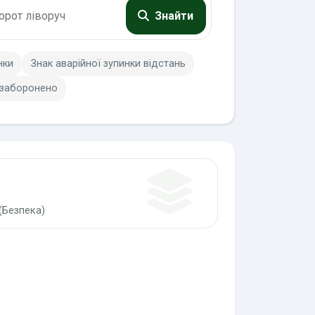
Знайти
нки
Знак аварійної зупинки відстань
 заборонено
(Безпека)