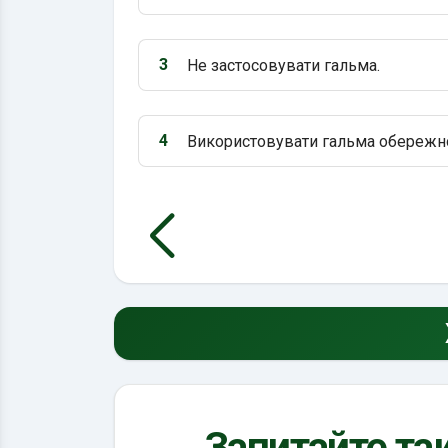
Варіант 2:
3
Не застосовувати гальма.
Варіант 3:
4
Використовувати гальма обережн
Варіант 4:
Запитайте так