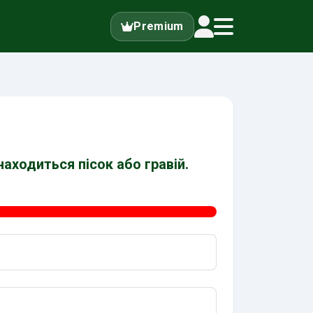
Premium
аходиться пісок або гравій.