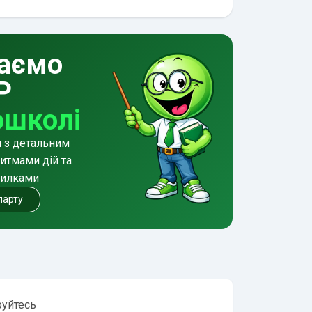
аємо
Р
ошколі
и з детальним
итмами дій та
милками
 парту
руйтесь